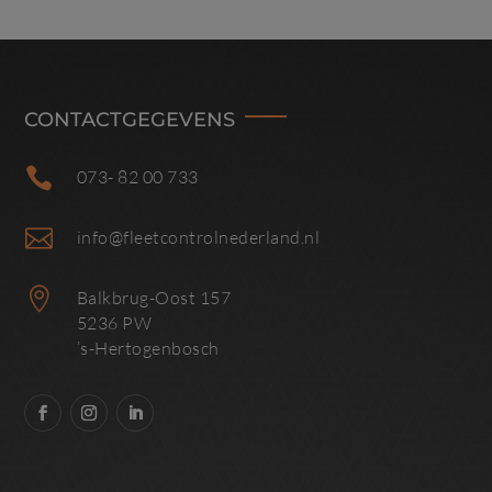
CONTACTGEGEVENS

073- 82 00 733

info@fleetcontrolnederland.nl

Balkbrug-Oost 157
5236 PW
’s-Hertogenbosch