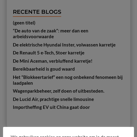
RECENTE BLOGS
(geen titel)
“De auto van de zaak”: meer dan een
arbeidsvoorwaarde
De elektrische Hyundai Inster, volwassen karretje
De Renault 5 e-Tech, Stoer karretje
De Mini Aceman, verbluffend karretje!
Bereikbaarheid is goud waard
Het “Blokkeertarief” een nog onbekend fenomeen bij
laadpalen
Wagenparkbeheer, zelf doen of uitbesteden.
De Lucid Air, prachtige snelle limousine
Importheffing EV uit China gaat door