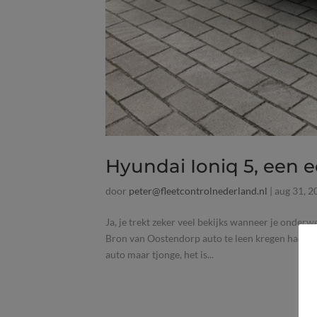
Hyundai Ioniq 5, een 
door
peter@fleetcontrolnederland.nl
|
aug 31, 2
Ja, je trekt zeker veel bekijks wanneer je onde
Bron van Oostendorp auto te leen kregen had ik h
auto maar tjonge, het is...