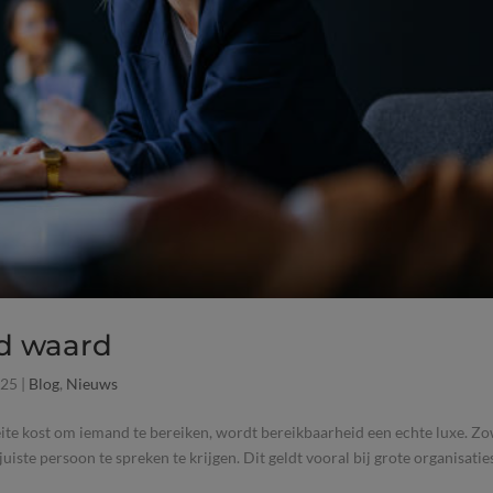
ud waard
025
|
Blog
,
Nieuws
eite kost om iemand te bereiken, wordt bereikbaarheid een echte luxe. Z
 juiste persoon te spreken te krijgen. Dit geldt vooral bij grote organisatie