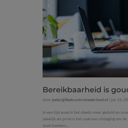
Bereikbaarheid is go
door
peter@fleetcontrolnederland.nl
|
jan 16, 2
In een tijd waarin het steeds meer geduld en mo
zakelijk als privé is het vaak een uitdaging om de
zoals banken,...