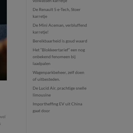
volwassen karretje
De Renault 5 e-Tech, Stoer
karretje
De Mini Aceman, verbluffend
karretje!
Bereikbaarheid is goud waard
Het “Blokkeertarief” een nog
onbekend fenomeen bij
laadpalen
Wagenparkbeheer, zelf doen
of uitbesteden.
De Lucid Air, prachtige snelle
limousine
Importheffing EV uit China
gaat door
owel
s