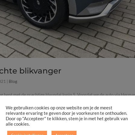
echte blikvanger
021
|
Blog
rweg bent met de prachtige Hyundai Ioniq 5. Voordat we de auto via Herma
et idee dat de auto qua omvang net zoiets zou zijn als een middenklasse
We gebruiken cookies op onze website om je de meest
relevante ervaring te geven door je voorkeuren te onthouden.
Door op "Accepteer" te klikken, stem je in met het gebruik van
alle cookies.