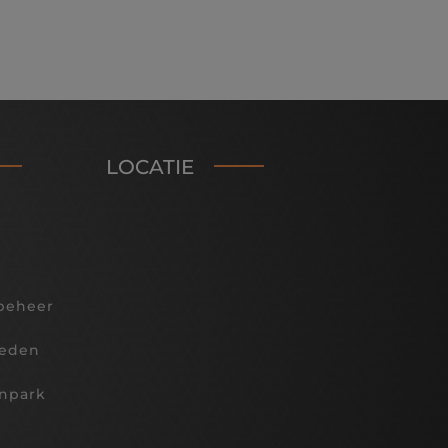
LOCATIE
beheer
teden
npark