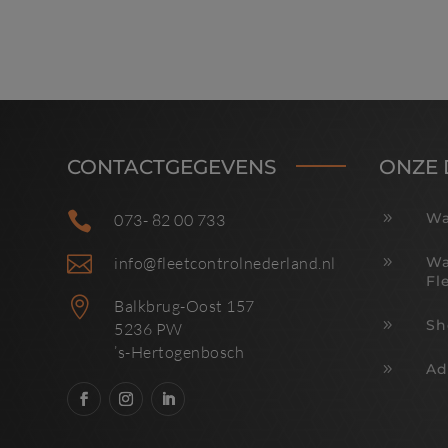
CONTACTGEGEVENS
ONZE 

9
Wa
073- 82 00 733

9
Wa
info@fleetcontrolnederland.nl
Fl

Balkbrug-Oost 157
9
Sh
5236 PW
’s-Hertogenbosch
9
Ad