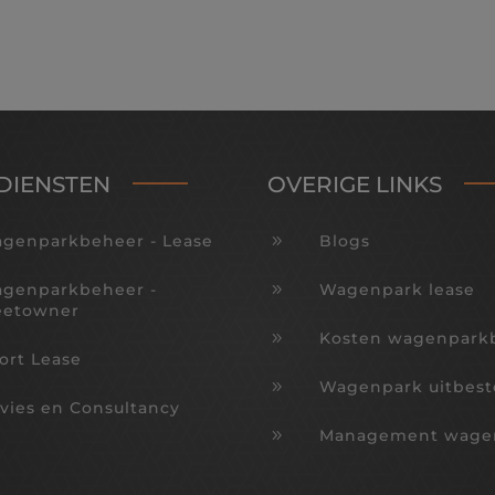
DIENSTEN
OVERIGE LINKS
genparkbeheer - Lease
9
Blogs
genparkbeheer -
9
Wagenpark lease
eetowner
9
Kosten wagenpark
ort Lease
9
Wagenpark uitbes
vies en Consultancy
9
Management wage