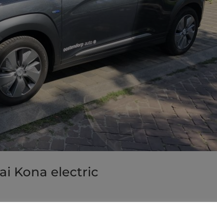
i Kona electric
is Fleet Control Nederland op pad met de Hyundai Kona electric (64kwh