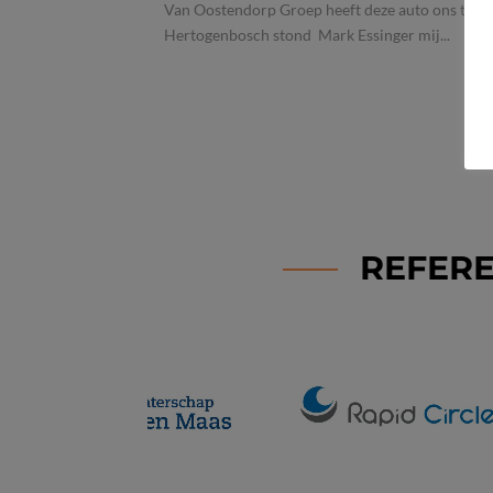
Van Oostendorp Groep heeft deze auto ons ter b
Hertogenbosch stond Mark Essinger mij...
REFERE